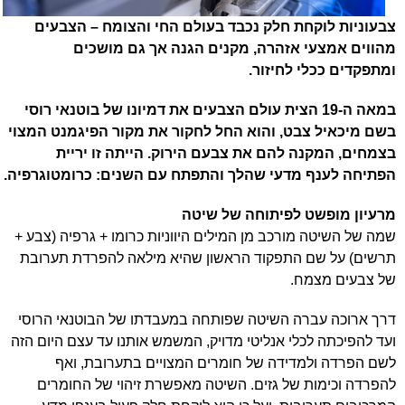
צבעוניות לוקחת חלק נכבד בעולם החי והצומח – הצבעים
מהווים אמצעי אזהרה, מקנים הגנה אך גם מושכים
ומתפקדים ככלי לחיזור.
במאה ה-19 הצית עולם הצבעים את דמיונו של בוטנאי רוסי
בשם מיכאיל צבט, והוא החל לחקור את מקור הפיגמנט המצוי
בצמחים, המקנה להם את צבעם הירוק. הייתה זו יריית
הפתיחה לענף מדעי שהלך והתפתח עם השנים: כרומטוגרפיה.
מרעיון מופשט לפיתוחה של שיטה
שמה של השיטה מורכב מן המילים היווניות כרומו + גרפיה (צבע +
תרשים) על שם התפקוד הראשון שהיא מילאה להפרדת תערובת
של צבעים מצמח.
דרך ארוכה עברה השיטה שפותחה במעבדתו של הבוטנאי הרוסי
ועד להפיכתה לכלי אנליטי מדויק, המשמש אותנו עד עצם היום הזה
לשם הפרדה ולמדידה של חומרים המצויים בתערובת, ואף
להפרדה וכימות של גזים. השיטה מאפשרת זיהוי של החומרים