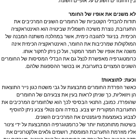
בין החומרים השונים על אופיים השונה.
לא משנים את אופיו של החומר
תודות להבדלי הקוטביות של החומרים השונים המרכיבים את
התערובת, נוצרת משיכה חשמלית שביטויה הוא האינטראקציה
הכימית. בניגוד לתגובה כימית, אשר במהלכה משתנה המבנה של
המולקולות שמרכיבות את החומר, האינטראקציה הכימית אינה
משנה את אופיו של חומר המקור, ועל כן ניתן לחקור אותו.
כרומטוגרפיה מאפשרת לנצל גם את הבדלי המסיסות של החומרים
השונים המצויים בתערובת, או בכושר ההספגות שלהם.
וכעת: לתוצאות!
כאשר הפרדת החומרים מתבצעת על גבי משטח כגון נייר התוצאות
הן ויזואליות, כך שניתן לראות בעין את צבעיהם של החומרים
שהופרדו. כמובן, התנאי הבסיסי לכך הוא שלחומרים המרכיבים את
התערובת המקורית יש צבע. במידה והם נטולי צבע ניתן להוסיף
לצבוע באמצעות פיגמנטים את המרכיבים השונים.
בשיטות מתוחכמות יותר של כרומטוגרפיה המתבצעת על ידי צינור
אליו מוזרמת התערובת המומסת, רושמים גלאים אלקטרוניים את