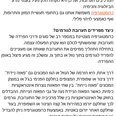
המרכיבים תערובות, ועל כן היא לוקחת חלק פעיל בענפי מדע
הביולוגיה והכימיה.
כרומטוגרפיה
משמשת אותנו גם בתחומי תעשיית המזון והתרופות,
ואף כאמצעי לזיהוי פלילי.
כיצד מפרידים תערובת לגורמים?
כרומטוגרפיה מצטיינת במספר רב של סוגים ודרכי הפרדה של
תערובות, שהמשותף לכולם הוא עקרון הפעולה עצמה.
בתחילת התהליך ממיסים את התערובת שאותה אנו מעוניינים
להפריד לגורמים בתוך נוזל או בתוך גז, ומשלב זה מגיע פיצול באופן
ההפרדה.
דרך אחת, היא הזרמה של הנוזל או הגז המכונים גם "פאזה ניידת"
דרך צינור או שפופרת, המצופים בחלקם הפנימי בג'ל או במוצק
המכונים "פאזה נייחת". בין שתי הפאזות נוצרות אינטראקציות
כימיות, כאשר הפאזה הניידת נעה על גבי הפאזה הנייחת. ההבדלים
בחוזק של האינטראקציות בין שלל מרכיביה של התערובת, גורמים
לכך שחלקם יזרמו במהירות אל קצה הצינור או השפופרת, בעוד
שחלקם האחר יזרום באטיות. באמצעות כרומטוגרפיה ניתן להבדיל