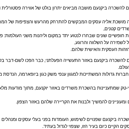
 להשכרה ביקנעם מושבה מביאים יתרון בולט של אווירה פסטורלית 
 מושכת אליה עסקים המבקשים להתרחק מהרעש והצפיפות של המרכז.
רדים קטנים,
 חופשיים שונים שבחרו לנטוע יתד במקום וליהנות משני העולמות: פ
 לשמירה על השלווה והרוגע,
זהות העסקית והאישית שלהם.
להשכרה ביקנעם באזור התעשייה הפעלתני, כבר הפכו לשם-דבר בק
עולם.
חברות גדולות המשתייכות למגוון ענפי משק כגון ביופארמה, הנדסת 
י-טק שמתעניינות בהשכרת משרדים באזור יוקנעם, מתוך מודעות מלאה
 ומעוניינים להמשיך ולבנות את הקריירה שלהם באזור הצפון.
רה ביקנעם שפנויים לשימוש, העומדות בפני בעלי עסקים ומנהלים 
ים הקיים כיום בעיר הזו, שצפוי לגדול בעתיד.