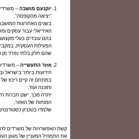
יוקנעם מושבה
– משרדים
"יציאה מהקופסה".
בשנים האחרונות המושבה
האידיאלי עבור עסקים ומש
בהם עובדים בעלי מקצועות
הפעילות העסקית, במקביל
שהם חלק בלתי נפרד מן ה
אזור התעשייה
– משרדים 
הידועות ביותר בישראל וב
במתחם זה קיים ריכוז של 
ותוכנה ועוד.
יתרה מכך, ישנן חברות הי
המוחות של האזור,
שלמדו בטכניון כסטודנטים
קשת האפשרויות של משרדים להשכ
את התמהיל המעניין של מגוון העסק