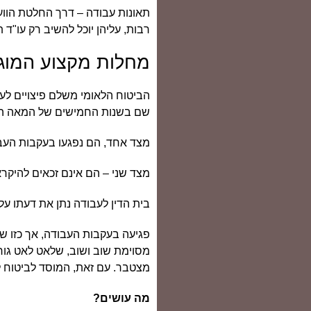
תאונות עבודה – דרך החלטת הווע
רבות, עליהן יוכל להשיב רק עו"ד
מחלות מקצוע המוגד
הביטוח הלאומי משלם פיצויים ל
שם בשנות החמישים של המאה ה – 20. מצב בלתי סביר זה אינו נותן מענה הוגן לעובדים 
מצד אחד, הם נפגעו בעקבות העבו
מצד שני – הם אינם זכאים להיקרא
בית הדין לעבודה נתן את דעתו ע
פגיעה בעקבות העבודה, אך כזו ש
מסוימת שוב ושוב, שלאט לאט גור
מצטבר. עם זאת, המוסד לביטוח לא
מה עושים?