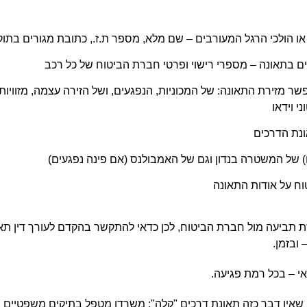
ו הולכי הרגל המעורבים – שם מלא, מספר ת.ז., כתובת מגורים בתוק
ם בתאונה – מספרי רישוי ופרטי חברת הביטוח של כל רכב
שר מזירת התאונה: של המכוניות, הנפגעים, ושל הזירה עצמה, מזוויות
י וידאו
ונת הדרכים
) של המשטרה בנדון וגם של האמבולנס (אם פינה נפגעים)
וח על אודות התאונה
ת תביעה מול חברת הביטוח, לכן כדאי להתקשר בהקדם לעורך דין תא
ובזמן.
י – בכל רמת פגיעה.
ם שאין דבר כזה תאונת דרכים "קלה": משרדו מטפל בתיקים משפטיים 