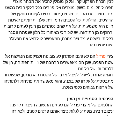
לבין הכרח הפרקטיקה, ועל כן מומלץ להכיר את מבחר מוצרי
הפרזול הקיימים בשוק. מוצרים אלו פזורים בכל חלקי הבית כמעט
וגם בחצר, והם מהווים תשתית, יסוד ובסיס לקיומם התקין של
הרהיטים, הדלתות וכל הסביבה המיידית שלנו. תרומתם לאיכות
חיינו היא משמעותית, על אף שהם נסתרים מן העין לעתים קרובות,
ורחוקים מן התודעה. יש לזכור כי מאחורי כל חלון שנפתח ונסגר
בקלות ובשקט עומד ציר מתכת, המאפשר לו לבצע את הפעולה
היום יומית הזו.
צירי
פרזול
הם לא פעם הפתרון לעיצוב נוח ולמיקסום הנגישות אל
שטח הפנים, שכן הם מאפשרים הרחבה של זוויות הפתיחה, הן של
דלתות והן של חלונות.
דוגמה אחרת לייעול ולניצול מרבי של השטח הוא מנגנון, שפעולתו
מתבססת על עקרון של בוכנה, והוא מאפשר את פתיחת דלתותיהן
של ארונות גבוהים כלפי מעלה.
הפרטים הסמויים מן העין
החלפתם של מוצרי פרזול הם לעתים התשובה הניצחת לרענון
עיצוב הבית. מפתיע לגלות כיצד אותם פרטים קטנים ולכאורה