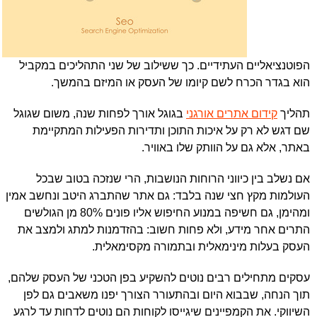
הפוטנציאליים העתידיים. כך ששילוב של שני התהליכים במקביל
הוא בגדר הכרח לשם קיומו של העסק או המיזם בהמשך.
תהליך
קידום אתרים אורגני
בגוגל אורך לפחות שנה, משום שגוגל
שם דגש לא רק על איכות התוכן ותדירות הפעילות המתקיימת
באתר, אלא גם על הוותק שלו באוויר.
אם נשלב בין כיווני הרוחות הנושבות, הרי שנזכה בטוב שבכל
העולמות מקץ חצי שנה בלבד: גם אתר שהתברג היטב ונחשב אמין
ומהימן, גם חשיפה במנוע החיפוש אליו פונים 80% מן הגולשים
התרים אחר מידע, ולא פחות חשוב: בהזדמנות למתג ולמצב את
העסק בעלות מינימאלית ובתמורה מקסימאלית.
עסקים מתחילים רבים נוטים להשקיע בפן הטכני של העסק שלהם,
תוך הנחה, שבבוא היום ובהתעורר הצורך יפנו משאבים גם לפן
השיווקי. את הקמפיינים שיגייסו לקוחות הם נוטים לדחות עד לרגע