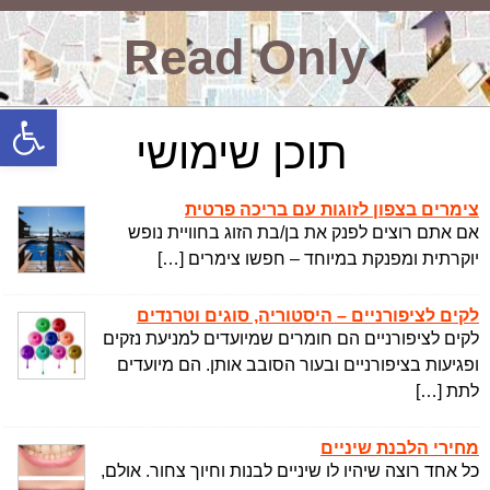
Read Only
פתח סרגל
תוכן שימושי
צימרים בצפון לזוגות עם בריכה פרטית
אם אתם רוצים לפנק את בן/בת הזוג בחוויית נופש
יוקרתית ומפנקת במיוחד – חפשו צימרים […]
לקים לציפורניים – היסטוריה, סוגים וטרנדים
לקים לציפורניים הם חומרים שמיועדים למניעת נזקים
ופגיעות בציפורניים ובעור הסובב אותן. הם מיועדים
לתת […]
מחירי הלבנת שיניים
כל אחד רוצה שיהיו לו שיניים לבנות וחיוך צחור. אולם,