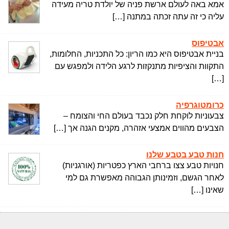
אמא באה לעולם ארשת פניה של יולדת טריה מעידה
עליה כי זה עתה זכתה במתנה […]
אבטיפוס
בניית אבטיפוס היא כמו הריון: כל התכניות, החלומות,
התקוות והציפיות מתנקזות לרגע הלידה ולמפגש עם
[…]
כרומטוגרפיה
צבעוניות לוקחת חלק נכבד בעולם החי והצומח –
הצבעים מהווים אמצעי אזהרה, מקנים הגנה אך […]
חנות טבע בטבע שלנו
חנויות טבע צצו ברחבי הארץ כפטריות (אורגניות)
לאחר הגשם, וזמינותן הגבוהה מאפשרת גם למי
שאינו […]