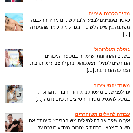
מחיר הלבנת שיניים
כאשר מעוניינים לבצע הלבנת שיניים מחיר ההלבנה
משתנה בין שיטה לשיטה. בגדול ניתן לומר שהמטרה
[…]
גמילה מאלכוהול
בשנים האחרונות יש עלייה במספר המכורים
הנדרשים לגמילה מאלכוהול. ניתן להצביע על תרבות
הצריכה הנהנתנית […]
משרד יחסי ציבור
עד לפני שנים מועטות נהגו רק החברות הגדולות
במשק להעסיק משרד יחסי ציבור. כיום נדמה […]
עבודה לחיילים משוחררים
איך מוצאים עבודה לחיילים משוחררים? סיימתם את
השירות צבאי. ברכות לשחרור, מצדיעים לכם על